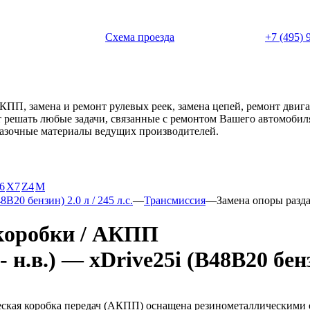
 с 11:00 до 20:00
Схема проезда
+7 (495) 
АКПП, замена и ремонт рулевых реек, замена цепей, ремонт дви
ет решать любые задачи, связанные с ремонтом Вашего автомоби
смазочные материалы ведущих производителей.
6
X7
Z4
М
8B20 бензин) 2.0 л / 245 л.с.
—
Трансмиссия
—
Замена опоры разд
коробки / АКПП
.в.) — xDrive25i (B48B20 бензин
ская коробка передач (АКПП) оснащена резинометаллическими о