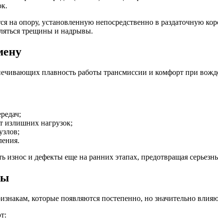
к.
я на опору, установленную непосредственно в раздаточную кор
вляться трещины и надрывы.
мену
печивающих плавность работы трансмиссии и комфорт при вожд
редач;
т излишних нагрузок;
узлов;
ления.
ь износ и дефекты еще на ранних этапах, предотвращая серьезн
ны
знакам, которые появляются постепенно, но значительно влияю
т: