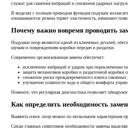
служат для гашения вибраций и снижения ударных нагрузо
В моделях с полным приводом функция подушек возлагаетс
изнашиваются: резина теряет эластичность, начинают поя
Почему важно вовремя проводить за
Подушки опор являются одной из ключевых деталей, обес
шумам и повреждениям коробки передач и раздатки.
Современно организованная замена обеспечит:
исключение вибраций и ударов при переключении пе
защита механизмов коробки и раздаточной коробки о
снижение риска преждевременного износа смежных 
улучшение плавности хода и общего комфорта управ
Помните, что регулярная диагностика позволяет обнаружит
Как определить необходимость заме
Выявить износ опор можно по нескольким характерным при
Среди главных симптомов необходимости замены выделяю