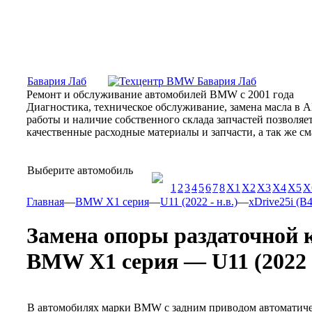
Москва, Алтуфьевское шоссе, 31Б, «Бавария Лаб»
ПН-СБ
Бавария Лаб
Ремонт и обслуживание автомобилей BMW с 2001 года
Диагностика, техническое обслуживание, замена масла в 
работы и наличие собственного склада запчастей позволя
качественные расходные материалы и запчасти, а так же 
Выберите автомобиль
1
2
3
4
5
6
7
8
X1
X2
X3
X4
X5
X
Главная
—
BMW X1 серия
—
U11 (2022 - н.в.)
—
xDrive25i (B4
Замена опоры раздаточной 
BMW X1 серия — U11 (2022 - н
В автомобилях марки BMW с задним приводом автоматиче