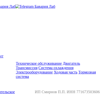
нт
Ремонт и обслуживание BMW
Техническое обслуживание
Двигатель
Трансмиссия
Система охлаждения
Электрооборудование
Ходовая часть
Тормозная
система
тельское
ИП Смирнов П.П. ИНН 771673503606