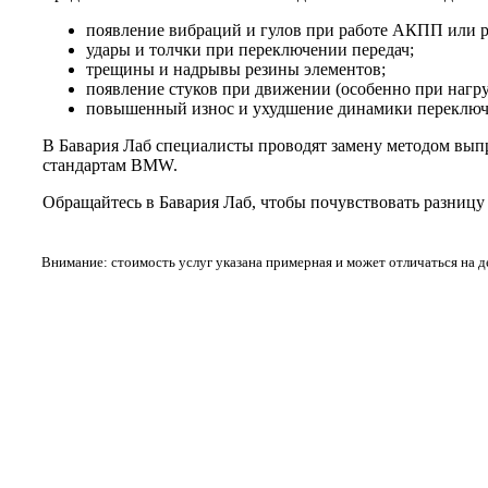
появление вибраций и гулов при работе АКПП или р
удары и толчки при переключении передач;
трещины и надрывы резины элементов;
появление стуков при движении (особенно при нагру
повышенный износ и ухудшение динамики переключ
В Бавария Лаб специалисты проводят замену методом выпр
стандартам BMW.
Обращайтесь в Бавария Лаб, чтобы почувствовать разницу 
Внимание: стоимость услуг указана примерная и может отличаться на 
Не нашли нужной услуги?
Свяжитесь с нами и мы Вам обязательно поможем