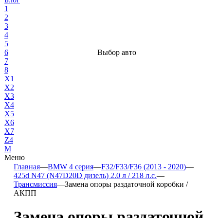
1
2
3
4
5
6
Выбор авто
7
8
X1
X2
X3
X4
X5
X6
X7
Z4
М
Меню
Главная
—
BMW 4 серия
—
F32/F33/F36 (2013 - 2020)
—
425d N47 (N47D20D дизель) 2.0 л / 218 л.с.
—
Трансмиссия
—
Замена опоры раздаточной коробки /
АКПП
Замена опоры раздаточной