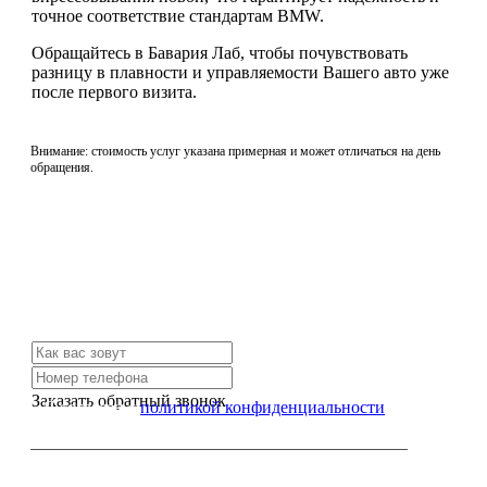
точное соответствие стандартам BMW.
Обращайтесь в Бавария Лаб, чтобы почувствовать
разницу в плавности и управляемости Вашего авто уже
после первого визита.
Внимание: стоимость услуг указана примерная и может отличаться на день
обращения.
Не нашли нужной услуги?
Свяжитесь с нами и мы Вам обязательно поможем
Заказать обратный звонок
Я согласен с
политикой конфиденциальности
или позвоните нам по телефону: