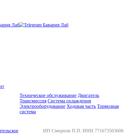
нт
Ремонт и обслуживание BMW
Техническое обслуживание
Двигатель
Трансмиссия
Система охлаждения
Электрооборудование
Ходовая часть
Тормозная
система
тельское
ИП Смирнов П.П. ИНН 771673503606