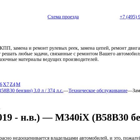
 с 11:00 до 20:00
Схема проезда
+7 (495) 
АКПП, замена и ремонт рулевых реек, замена цепей, ремонт дви
ет решать любые задачи, связанные с ремонтом Вашего автомоби
смазочные материалы ведущих производителей.
6
X7
Z4
М
8B30 бензин) 3.0 л / 374 л.с.
—
Техническое обслуживание
—
Зам
а
 - н.в.) — M340iX (B58B30 бенз
расно недооценивается владельцами автомобилей, и это, пожалу