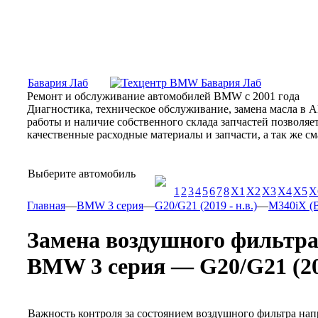
Москва, Алтуфьевское шоссе, 31Б, «Бавария Лаб»
ПН-СБ
Бавария Лаб
Ремонт и обслуживание автомобилей BMW с 2001 года
Диагностика, техническое обслуживание, замена масла в 
работы и наличие собственного склада запчастей позволя
качественные расходные материалы и запчасти, а так же 
Выберите автомобиль
1
2
3
4
5
6
7
8
X1
X2
X3
X4
X5
X
Главная
—
BMW 3 серия
—
G20/G21 (2019 - н.в.)
—
M340iX (B5
Замена воздушного фильтр
BMW 3 серия — G20/G21 (2019
Важность контроля за состоянием воздушного фильтра нап