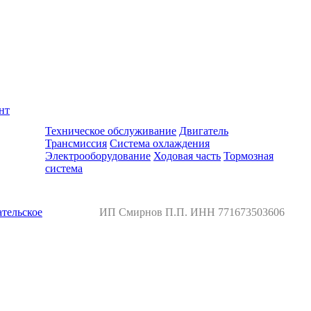
нт
Ремонт и обслуживание BMW
Техническое обслуживание
Двигатель
Трансмиссия
Система охлаждения
Электрооборудование
Ходовая часть
Тормозная
система
тельское
ИП Смирнов П.П. ИНН 771673503606