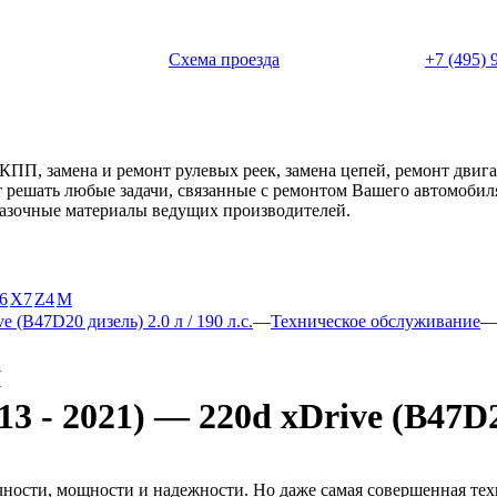
 с 11:00 до 20:00
Схема проезда
+7 (495) 
АКПП, замена и ремонт рулевых реек, замена цепей, ремонт дви
ет решать любые задачи, связанные с ремонтом Вашего автомоби
смазочные материалы ведущих производителей.
6
X7
Z4
М
e (B47D20 дизель) 2.0 л / 190 л.с.
—
Техническое обслуживание
и
- 2021) — 220d xDrive (B47D20 
чности, мощности и надежности. Но даже самая совершенная тех