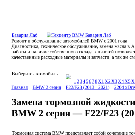
Москва, Алтуфьевское шоссе, 31Б, «Бавария Лаб»
ПН-СБ
Бавария Лаб
Ремонт и обслуживание автомобилей BMW с 2001 года
Диагностика, техническое обслуживание, замена масла в 
работы и наличие собственного склада запчастей позволя
качественные расходные материалы и запчасти, а так же 
Выберите автомобиль
1
2
3
4
5
6
7
8
X1
X2
X3
X4
X5
X
Главная
—
BMW 2 серия
—
F22/F23 (2013 - 2021)
—
220d xDriv
Замена тормозной жидкост
BMW 2 серия — F22/F23 (2013 
Тормозная система BMW представляет собой сочетание то