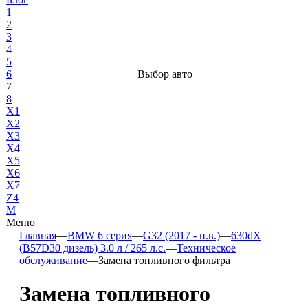
1
2
3
4
5
6
Выбор авто
7
8
X1
X2
X3
X4
X5
X6
X7
Z4
М
Меню
Главная
—
BMW 6 серия
—
G32 (2017 - н.в.)
—
630dX
(B57D30 дизель) 3.0 л / 265 л.с.
—
Техническое
обслуживание
—
Замена топливного фильтра
Замена топливного