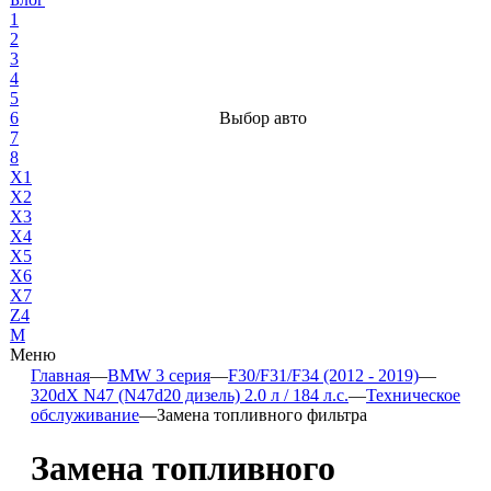
1
2
3
4
5
6
Выбор авто
7
8
X1
X2
X3
X4
X5
X6
X7
Z4
М
Меню
Главная
—
BMW 3 серия
—
F30/F31/F34 (2012 - 2019)
—
320dX N47 (N47d20 дизель) 2.0 л / 184 л.с.
—
Техническое
обслуживание
—
Замена топливного фильтра
Замена топливного