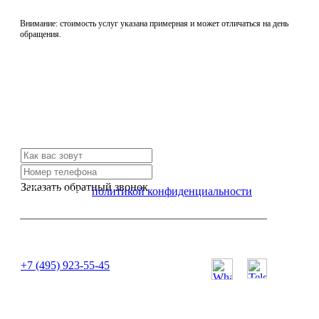
Внимание: стоимость услуг указана примерная и может отличаться на день
обращения.
Не нашли нужной услуги?
Свяжитесь с нами и мы Вам обязательно поможем
Заказать обратный звонок
Я согласен с
политикой конфиденциальности
или позвоните нам по телефону:
+7 (495) 923-55-45
ПН-СБ с 11:00 до 20:00