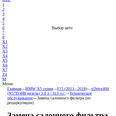
1
2
3
4
5
6
Выбор авто
7
8
X1
X2
X3
X4
X5
X6
X7
Z4
М
Меню
Главная
—
BMW X5 серия
—
F15 (2013 - 2018)
—
xDrive40d
(N57D30B дизель) 3.0 л / 313 л.с.
—
Техническое
обслуживание
—
Замена салонного фильтра (не
рециркуляции)
Замена салонного фильтра