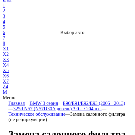
1
2
3
4
5
6
Выбор авто
7
8
X1
X2
X3
X4
X5
X6
X7
Z4
М
Меню
Главная
—
BMW 3 серия
—
E90/E91/E92/E93 (2005 - 2013)
—
325d N57 (N57D30A дизель) 3.0 л / 204 л.с.
—
Техническое обслуживание
—
Замена салонного фильтра
(не рециркуляции)
Замена салонного фильтра