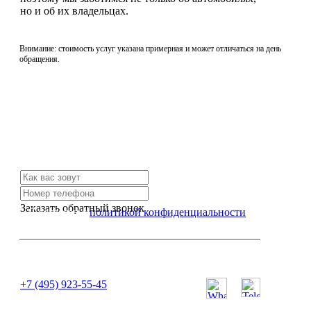
но и об их владельцах.
Внимание: стоимость услуг указана примерная и может отличаться на день
обращения.
Не нашли нужной услуги?
Свяжитесь с нами и мы Вам обязательно поможем
Заказать обратный звонок
Я согласен с
политикой конфиденциальности
или позвоните нам по телефону:
+7 (495) 923-55-45
ПН-СБ с 11:00 до 20:00