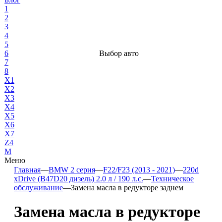
1
2
3
4
5
6
Выбор авто
7
8
X1
X2
X3
X4
X5
X6
X7
Z4
М
Меню
Главная
—
BMW 2 серия
—
F22/F23 (2013 - 2021)
—
220d
xDrive (B47D20 дизель) 2.0 л / 190 л.с.
—
Техническое
обслуживание
—
Замена масла в редукторе заднем
Замена масла в редукторе