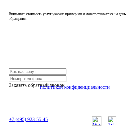
Внимание: стоимость услуг указана примерная и может отличаться на день
обращения.
Не нашли нужной услуги?
Свяжитесь с нами и мы Вам обязательно поможем
Заказать обратный звонок
Я согласен с
политикой конфиденциальности
или позвоните нам по телефону:
+7 (495) 923-55-45
ПН-СБ с 11:00 до 20:00