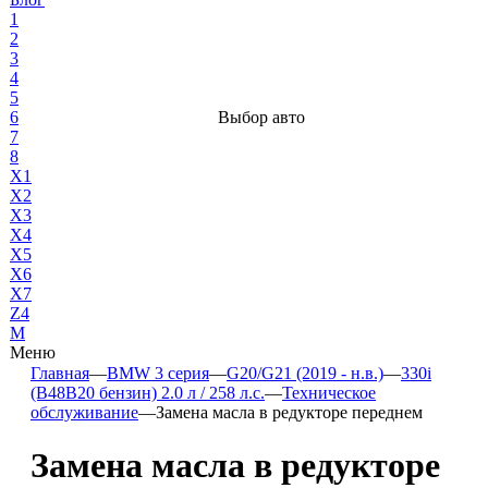
1
2
3
4
5
6
Выбор авто
7
8
X1
X2
X3
X4
X5
X6
X7
Z4
М
Меню
Главная
—
BMW 3 серия
—
G20/G21 (2019 - н.в.)
—
330i
(B48B20 бензин) 2.0 л / 258 л.с.
—
Техническое
обслуживание
—
Замена масла в редукторе переднем
Замена масла в редукторе