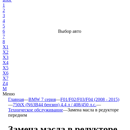
1
2
3
4
5
6
Выбор авто
7
8
X1
X2
X3
X4
X5
X6
X7
Z4
М
Меню
Главная
—
BMW 7 серия
—
F01/F02/F03/F04 (2008 - 2015)
—
750iX (N63B44 бензин) 4.4 л / 408/450 л.с.
—
Техническое обслуживание
—
Замена масла в редукторе
переднем
Замена масла в редукторе