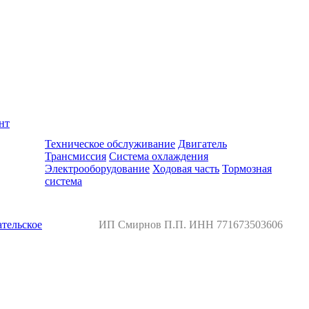
нт
Ремонт и обслуживание BMW
Техническое обслуживание
Двигатель
Трансмиссия
Система охлаждения
Электрооборудование
Ходовая часть
Тормозная
система
тельское
ИП Смирнов П.П. ИНН 771673503606