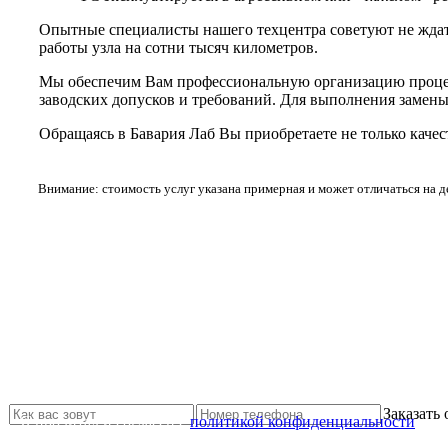
Опытные специалисты нашего техцентра советуют не ждат
работы узла на сотни тысяч километров.
Мы обеспечим Вам профессиональную организацию процеду
заводских допусков и требований. Для выполнения замены
Обращаясь в Бавария Лаб Вы приобретаете не только каче
Внимание: стоимость услуг указана примерная и может отличаться на 
Не нашли нужной услуги?
Свяжитесь с нами и мы Вам обязательно поможем
Заказать
Я прочитал и согласен с
политикой конфиденциальности