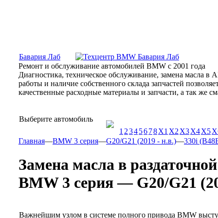
Москва, Алтуфьевское шоссе, 31Б, «Бавария Лаб»
ПН-СБ
Бавария Лаб
Ремонт и обслуживание автомобилей BMW с 2001 года
Диагностика, техническое обслуживание, замена масла в 
работы и наличие собственного склада запчастей позволя
качественные расходные материалы и запчасти, а так же 
Выберите автомобиль
1
2
3
4
5
6
7
8
X1
X2
X3
X4
X5
X
Главная
—
BMW 3 серия
—
G20/G21 (2019 - н.в.)
—
330i (B48B
Замена масла в раздаточно
BMW 3 серия — G20/G21 (2019 
Важнейшим узлом в системе полного привода BMW выступае