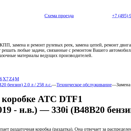
 с 11:00 до 20:00
Схема проезда
+7 (495) 
АКПП, замена и ремонт рулевых реек, замена цепей, ремонт дви
ет решать любые задачи, связанные с ремонтом Вашего автомоби
смазочные материалы ведущих производителей.
6
X7
Z4
М
20 бензин) 2.0 л / 258 л.с.
—
Техническое обслуживание
—
Замена
й коробке ATC DTF1
- н.в.) — 330i (B48B20 бензин) 
т раздаточная коробка (раздатка). Она отвечает за распределе