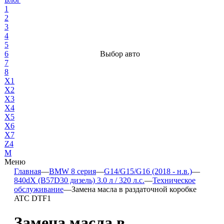
1
2
3
4
5
6
Выбор авто
7
8
X1
X2
X3
X4
X5
X6
X7
Z4
М
Меню
Главная
—
BMW 8 серия
—
G14/G15/G16 (2018 - н.в.)
—
840dX (B57D30 дизель) 3.0 л / 320 л.с.
—
Техническое
обслуживание
—
Замена масла в раздаточной коробке
ATC DTF1
Замена масла в