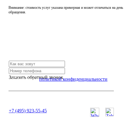
Внимание: стоимость услуг указана примерная и может отличаться на день
обращения.
Не нашли нужной услуги?
Свяжитесь с нами и мы Вам обязательно поможем
Заказать обратный звонок
Я согласен с
политикой конфиденциальности
или позвоните нам по телефону:
+7 (495) 923-55-45
ПН-СБ с 11:00 до 20:00