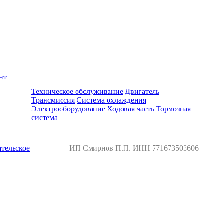
нт
Ремонт и обслуживание BMW
Техническое обслуживание
Двигатель
Трансмиссия
Система охлаждения
Электрооборудование
Ходовая часть
Тормозная
система
тельское
ИП Смирнов П.П. ИНН 771673503606