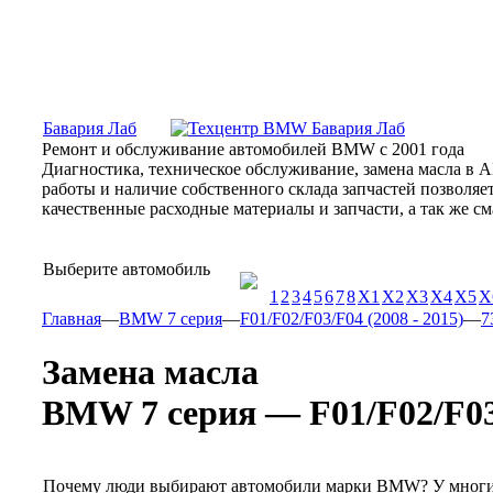
Москва, Алтуфьевское шоссе, 31Б, «Бавария Лаб»
ПН-СБ
Бавария Лаб
Ремонт и обслуживание автомобилей BMW с 2001 года
Диагностика, техническое обслуживание, замена масла в 
работы и наличие собственного склада запчастей позволя
качественные расходные материалы и запчасти, а так же 
Выберите автомобиль
1
2
3
4
5
6
7
8
X1
X2
X3
X4
X5
X
Главная
—
BMW 7 серия
—
F01/F02/F03/F04 (2008 - 2015)
—
7
Замена масла
BMW 7 серия — F01/F02/F03/F0
Почему люди выбирают автомобили марки BMW? У многих 