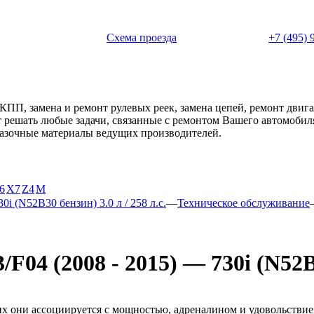
 с 11:00 до 20:00
Схема проезда
+7 (495) 
АКПП, замена и ремонт рулевых реек, замена цепей, ремонт дви
ет решать любые задачи, связанные с ремонтом Вашего автомоби
смазочные материалы ведущих производителей.
6
X7
Z4
М
30i (N52B30 бензин) 3.0 л / 258 л.с.
—
Техническое обслуживание
4 (2008 - 2015) — 730i (N52B30
они ассоциируется с мощностью, адреналином и удовольствием