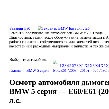
Москва, Алтуфьевское шоссе, 31Б, «Бавария Лаб»
ПН-СБ
Бавария Лаб
Ремонт и обслуживание автомобилей BMW с 2001 года
Диагностика, техническое обслуживание, замена масла в 
работы и наличие собственного склада запчастей позволя
качественные расходные материалы и запчасти, а так же 
Выберите автомобиль
1
2
3
4
5
6
7
8
X1
X2
X3
X4
X5
X
Главная
—
BMW 5 серия
—
E60/E61 (2003 - 2010)
—
525i/530i
Осмотр автомобиля дымоге
BMW 5 серия — E60/E61 (2003
л.с.