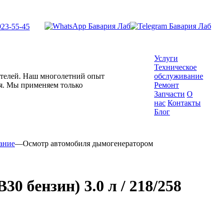
923-55-45
Услуги
Техническое
гателей. Наш многолетний опыт
обслуживание
ля. Мы применяем только
Ремонт
Запчасти
О
нас
Контакты
Блог
ание
—
Осмотр автомобиля дымогенератором
0 бензин) 3.0 л / 218/258