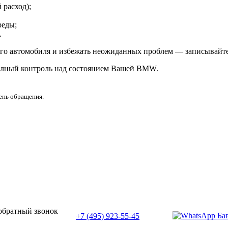
 расход);
реды;
.
его автомобиля и избежать неожиданных проблем — записывайте
олный контроль над состоянием Вашей BMW.
день обращения.
или позвоните нам по телефону:
 обратный звонок
+7 (495) 923-55-45
ПН-СБ с 11:00 до 20:00