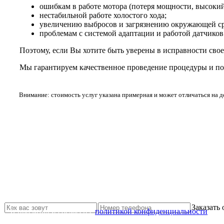
ошибкам в работе мотора (потеря мощности, высокий
нестабильной работе холостого хода;
увеличению выбросов и загрязнению окружающей с
проблемам с системой адаптации и работой датчиков
Поэтому, если Вы хотите быть уверены в исправности сво
Мы гарантируем качественное проведение процедуры и п
Внимание: стоимость услуг указана примерная и может отличаться на 
Не нашли нужной услуги?
Свяжитесь с нами и мы Вам обязательно поможем
Заказать
Я прочитал и согласен с
политикой конфиденциальности