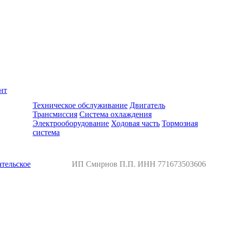
нт
Ремонт и обслуживание BMW
Техническое обслуживание
Двигатель
Трансмиссия
Система охлаждения
Электрооборудование
Ходовая часть
Тормозная
система
тельское
ИП Смирнов П.П. ИНН 771673503606