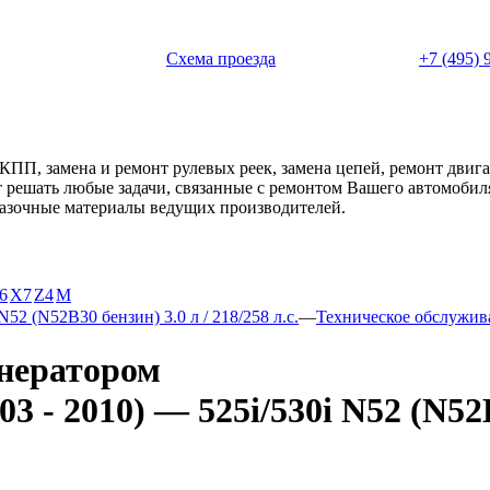
 с 11:00 до 20:00
Схема проезда
+7 (495) 
АКПП, замена и ремонт рулевых реек, замена цепей, ремонт дви
ет решать любые задачи, связанные с ремонтом Вашего автомоби
смазочные материалы ведущих производителей.
6
X7
Z4
М
 N52 (N52B30 бензин) 3.0 л / 218/258 л.с.
—
Техническое обслужив
нератором
 - 2010) — 525i/530i N52 (N52B3