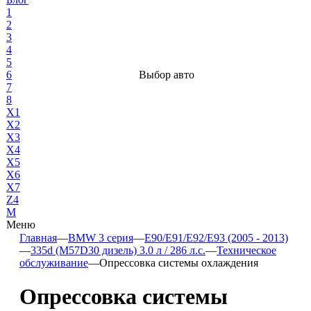
1
2
3
4
5
6
Выбор авто
7
8
X1
X2
X3
X4
X5
X6
X7
Z4
М
Меню
Главная
—
BMW 3 серия
—
E90/E91/E92/E93 (2005 - 2013)
—
335d (M57D30 дизель) 3.0 л / 286 л.с.
—
Техническое
обслуживание
—
Опрессовка системы охлаждения
Опрессовка системы