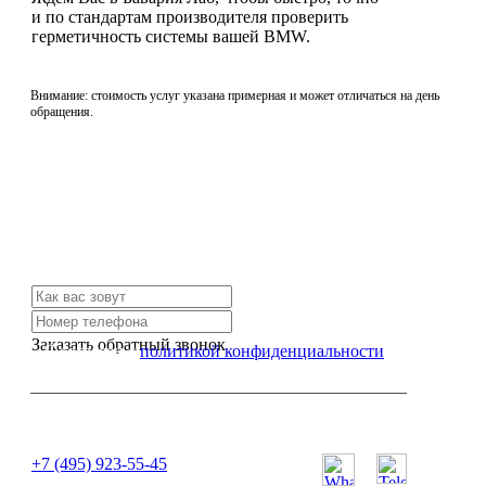
и по стандартам производителя проверить
герметичность системы вашей BMW.
Внимание: стоимость услуг указана примерная и может отличаться на день
обращения.
Не нашли нужной услуги?
Свяжитесь с нами и мы Вам обязательно поможем
Заказать обратный звонок
Я согласен с
политикой конфиденциальности
или позвоните нам по телефону:
+7 (495) 923-55-45
ПН-СБ с 11:00 до 20:00