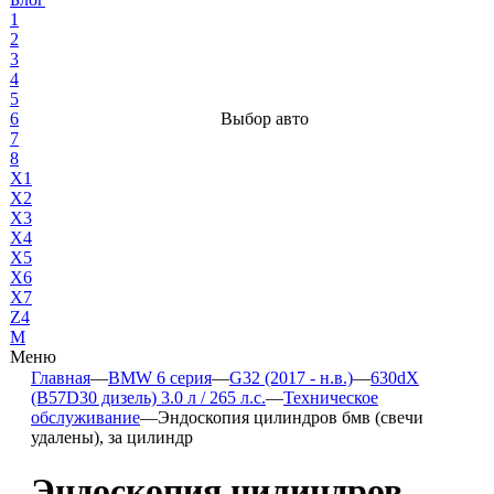
1
2
3
4
5
6
Выбор авто
7
8
X1
X2
X3
X4
X5
X6
X7
Z4
М
Меню
Главная
—
BMW 6 серия
—
G32 (2017 - н.в.)
—
630dX
(B57D30 дизель) 3.0 л / 265 л.с.
—
Техническое
обслуживание
—
Эндоскопия цилиндров бмв (свечи
удалены), за цилиндр
Эндоскопия цилиндров