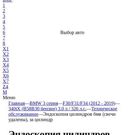
1
2
3
4
5
6
Выбор авто
7
8
X1
X2
X3
X4
X5
X6
X7
Z4
М
Меню
Главная
—
BMW 3 серия
—
F30/F31/F34 (2012 - 2019)
—
340iX (B58B30 бензин) 3.0 л / 326 л.с.
—
Техническое
обслуживание
—
Эндоскопия цилиндров бмв (свечи
удалены), за цилиндр
Эндоскопия цилиндров