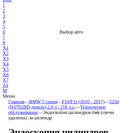
1
2
3
4
5
6
Выбор авто
7
8
X1
X2
X3
X4
X5
X6
X7
Z4
М
Меню
Главная
—
BMW 5 серия
—
F10/F11 (2010 - 2017)
—
525d
(N47D20D дизель) 2.0 л / 218 л.с.
—
Техническое
обслуживание
—
Эндоскопия цилиндров бмв (свечи
удалены), за цилиндр
Эндоскопия цилиндров