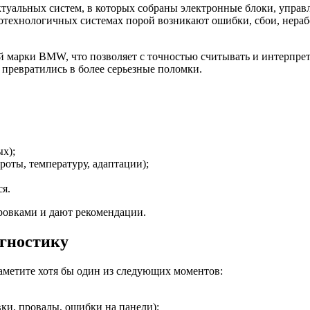
альных систем, в которых собраны электронные блоки, управ
окотехнологичных системах порой возникают ошибки, сбои, нер
й марки BMW, что позволяет с точностью считывать и интерпрет
 превратились в более серьезные поломки.
х);
роты, температуру, адаптации);
ся.
ровками и дают рекомендации.
агностику
аметите хотя бы один из следующих моментов:
вки, провалы, ошибки на панели);