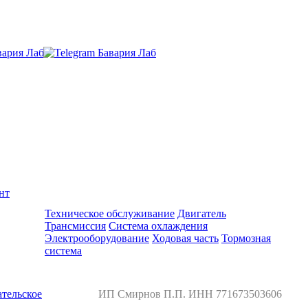
нт
Ремонт и обслуживание BMW
Техническое обслуживание
Двигатель
Трансмиссия
Система охлаждения
Электрооборудование
Ходовая часть
Тормозная
система
тельское
ИП Смирнов П.П. ИНН 771673503606