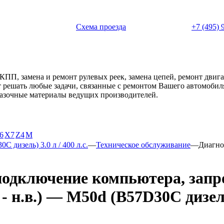
 с 11:00 до 20:00
Схема проезда
+7 (495) 
АКПП, замена и ремонт рулевых реек, замена цепей, ремонт дви
ет решать любые задачи, связанные с ремонтом Вашего автомоби
смазочные материалы ведущих производителей.
6
X7
Z4
М
C дизель) 3.0 л / 400 л.с.
—
Техническое обслуживание
—
Диагно
подключение компьютера, запр
н.в.) — M50d (B57D30C дизель) 