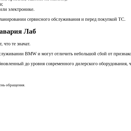
а;
или электронике.
ланировании сервисного обслуживания и перед покупкой ТС.
Бавария Лаб
что те значат.
служивании BMW и могут отличить небольшой сбой от признако
бновленный до уровня современного дилерского оборудования, ч
день обращения.