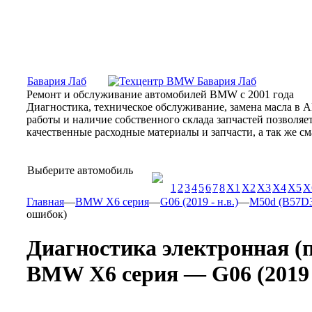
Москва, Алтуфьевское шоссе, 31Б, «Бавария Лаб»
ПН-СБ
Бавария Лаб
Ремонт и обслуживание автомобилей BMW с 2001 года
Диагностика, техническое обслуживание, замена масла в 
работы и наличие собственного склада запчастей позволя
качественные расходные материалы и запчасти, а так же 
Выберите автомобиль
1
2
3
4
5
6
7
8
X1
X2
X3
X4
X5
X
Главная
—
BMW X6 серия
—
G06 (2019 - н.в.)
—
M50d (B57D30
ошибок)
Диагностика электронная (
BMW X6 серия — G06 (2019 - 