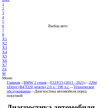
1
2
3
4
5
6
Выбор авто
7
8
X1
X2
X3
X4
X5
X6
X7
Z4
М
Меню
Главная
—
BMW 2 серия
—
F22/F23 (2013 - 2021)
—
220d
xDrive (B47D20 дизель) 2.0 л / 190 л.с.
—
Техническое
обслуживание
—
Диагностика автомобиля перед
покупкой
Диагностика автомобиля