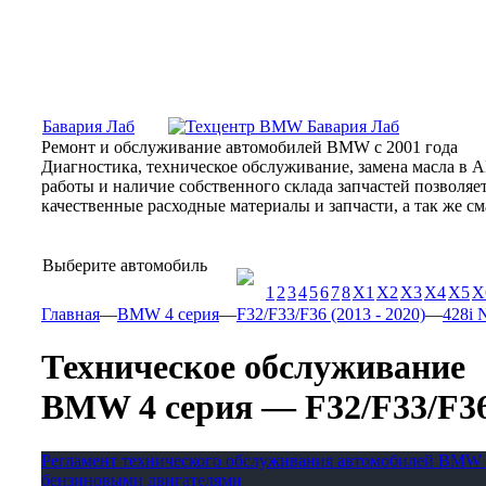
Москва, Алтуфьевское шоссе, 31Б, «Бавария Лаб»
ПН-СБ
Бавария Лаб
Ремонт и обслуживание автомобилей BMW с 2001 года
Диагностика, техническое обслуживание, замена масла в 
работы и наличие собственного склада запчастей позволя
качественные расходные материалы и запчасти, а так же 
Выберите автомобиль
1
2
3
4
5
6
7
8
X1
X2
X3
X4
X5
X
Главная
—
BMW 4 серия
—
F32/F33/F36 (2013 - 2020)
—
428i 
Техническое обслуживание
BMW 4 серия — F32/F33/F36 (
Регламент технического обслуживания автомобилей BMW 
бензиновыми двигателями