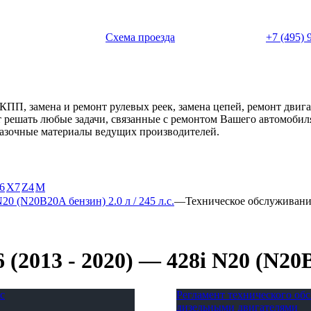
 с 11:00 до 20:00
Схема проезда
+7 (495) 
АКПП, замена и ремонт рулевых реек, замена цепей, ремонт дви
ет решать любые задачи, связанные с ремонтом Вашего автомоби
смазочные материалы ведущих производителей.
6
X7
Z4
М
N20 (N20B20A бензин) 2.0 л / 245 л.с.
—
Техническое обслуживан
2013 - 2020) — 428i N20 (N20B20
с
Регламент технического о
дизельными двигателями