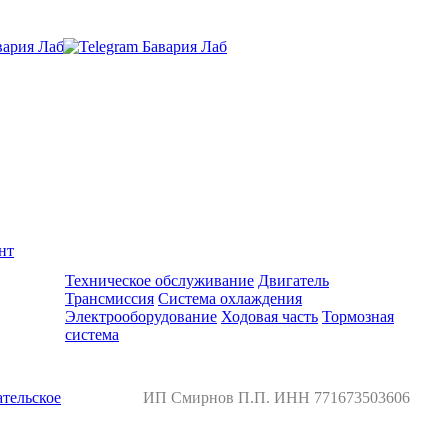
нт
Ремонт и обслуживание BMW
Техническое обслуживание
Двигатель
Трансмиссия
Система охлаждения
Электрооборудование
Ходовая часть
Тормозная
система
тельское
ИП Смирнов П.П. ИНН 771673503606