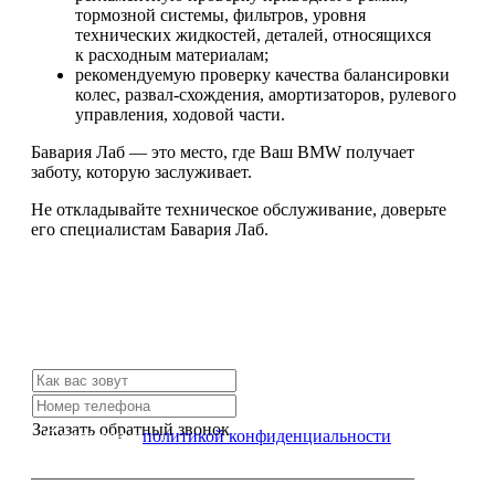
тормозной системы, фильтров, уровня
технических жидкостей, деталей, относящихся
к расходным материалам;
рекомендуемую проверку качества балансировки
колес, развал-схождения, амортизаторов, рулевого
управления, ходовой части.
Бавария Лаб — это место, где Ваш BMW получает
заботу, которую заслуживает.
Не откладывайте техническое обслуживание, доверьте
его специалистам Бавария Лаб.
Не нашли нужной услуги?
Свяжитесь с нами и мы Вам обязательно поможем
Заказать обратный звонок
Я согласен с
политикой конфиденциальности