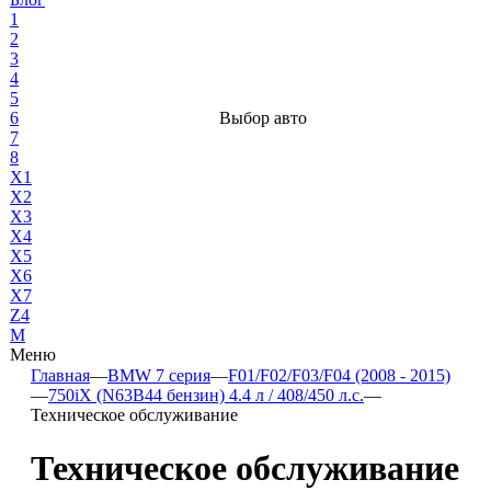
1
2
3
4
5
6
Выбор авто
7
8
X1
X2
X3
X4
X5
X6
X7
Z4
М
Меню
Главная
—
BMW 7 серия
—
F01/F02/F03/F04 (2008 - 2015)
—
750iX (N63B44 бензин) 4.4 л / 408/450 л.с.
—
Техническое обслуживание
Техническое обслуживание