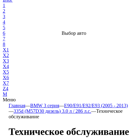
1
2
3
4
5
6
Выбор авто
7
8
X1
X2
X3
X4
X5
X6
X7
Z4
М
Меню
Главная
—
BMW 3 серия
—
E90/E91/E92/E93 (2005 - 2013)
—
335d (M57D30 дизель) 3.0 л / 286 л.с.
—
Техническое
обслуживание
Техническое обслуживание