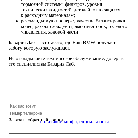
тормозной системы, фильтров, уровня
технических жидкостей, деталей, относящихся
к расходным материалам;
рекомендуемую проверку качества балансировки
колес, развал-схождения, амортизаторов, рулевого
управления, ходовой части.
Бавария Лаб — это место, где Ваш BMW получает
заботу, которую заслуживает.
Не откладывайте техническое обслуживание, доверьте
его специалистам Бавария Лаб.
Не нашли нужной услуги?
Свяжитесь с нами и мы Вам обязательно поможем
Заказать обратный звонок
Я согласен с
политикой конфиденциальности