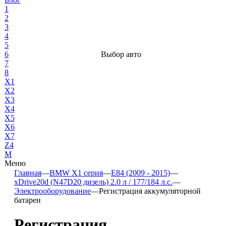
1
2
3
4
5
6
Выбор авто
7
8
X1
X2
X3
X4
X5
X6
X7
Z4
М
Меню
Главная
—
BMW X1 серия
—
E84 (2009 - 2015)
—
xDrive20d (N47D20 дизель) 2.0 л / 177/184 л.с.
—
Электрооборудование
—
Регистрация аккумуляторной
батареи
Регистрация