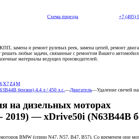
 с 11:00 до 20:00
Схема проезда
+7 (495) 
АКПП, замена и ремонт рулевых реек, замена цепей, ремонт дви
ет решать любые задачи, связанные с ремонтом Вашего автомоби
смазочные материалы ведущих производителей.
6
X7
Z4
М
63B44B бензин) 4.4 л / 450 л.с.
—
Двигатель
—
Удаление свечей н
ия на дизельных моторах
2019) — xDrive50i (N63B44B бенз
моторов BMW (серии N47, N57, B47, B57). Со временем они могу