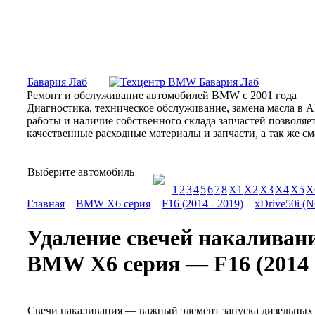
Москва, Алтуфьевское шоссе, 31Б, «Бавария Лаб»
ПН-СБ
Бавария Лаб
Ремонт и обслуживание автомобилей BMW с 2001 года
Диагностика, техническое обслуживание, замена масла в 
работы и наличие собственного склада запчастей позволя
качественные расходные материалы и запчасти, а так же 
Выберите автомобиль
1
2
3
4
5
6
7
8
X1
X2
X3
X4
X5
X
Главная
—
BMW X6 серия
—
F16 (2014 - 2019)
—
xDrive50i (N
Удаление свечей накаливан
BMW X6 серия — F16 (2014 - 
Свечи накаливания — важный элемент запуска дизельных 