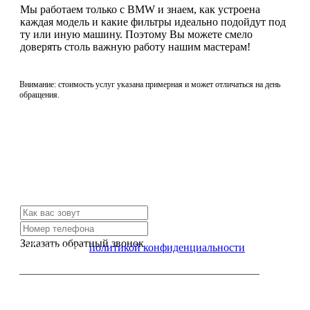
Мы работаем только с BMW и знаем, как устроена
каждая модель и какие фильтры идеально подойдут под
ту или иную машину. Поэтому Вы можете смело
доверять столь важную работу нашим мастерам!
Внимание: стоимость услуг указана примерная и может отличаться на день
обращения.
Не нашли нужной услуги?
Свяжитесь с нами и мы Вам обязательно поможем
Заказать обратный звонок
Я согласен с
политикой конфиденциальности
или позвоните нам по телефону: