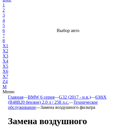
1
2
3
4
5
6
Выбор авто
7
8
X1
X2
X3
X4
X5
X6
X7
Z4
М
Меню
Главная
—
BMW 6 серия
—
G32 (2017 - н.в.)
—
630iX
(B48B20 бензин) 2.0 л / 258 л.с.
—
Техническое
обслуживание
—
Замена воздушного фильтра
Замена воздушного