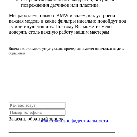
повреждения датчиков или пластика.
Мы работаем только с BMW и знаем, как устроена
каждая модель и какие фильтры идеально подойдут под
ту или иную машину. Поэтому Вы можете смело
доверять столь важную работу нашим мастерам!
Внимание: стоимость услуг указана примерная и может отличаться на день
обращения.
Не нашли нужной услуги?
Свяжитесь с нами и мы Вам обязательно поможем
Заказать обратный звонок
Я согласен с
политикой конфиденциальности