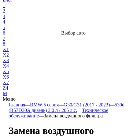
1
2
3
4
5
6
Выбор авто
7
8
X1
X2
X3
X4
X5
X6
X7
Z4
М
Меню
Главная
—
BMW 5 серия
—
G30/G31 (2017 - 2023)
—
530d
(B57D30A дизель) 3.0 л / 265 л.с.
—
Техническое
обслуживание
—
Замена воздушного фильтра
Замена воздушного