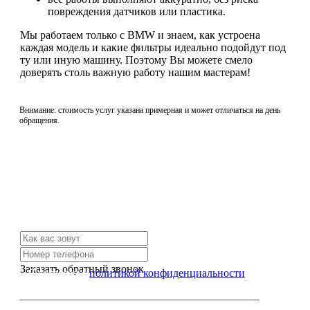
повреждения датчиков или пластика.
Мы работаем только с BMW и знаем, как устроена
каждая модель и какие фильтры идеально подойдут под
ту или иную машину. Поэтому Вы можете смело
доверять столь важную работу нашим мастерам!
Внимание: стоимость услуг указана примерная и может отличаться на день
обращения.
Не нашли нужной услуги?
Свяжитесь с нами и мы Вам обязательно поможем
Заказать обратный звонок
Я согласен с
политикой конфиденциальности