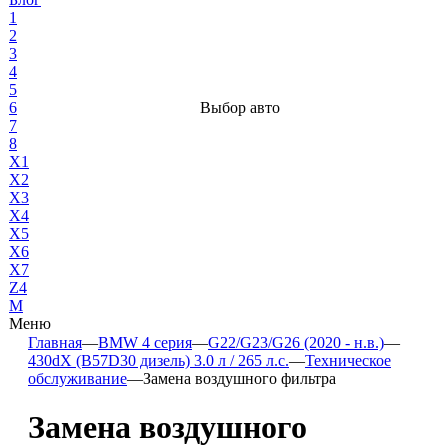
1
2
3
4
5
6
Выбор авто
7
8
X1
X2
X3
X4
X5
X6
X7
Z4
М
Меню
Главная
—
BMW 4 серия
—
G22/G23/G26 (2020 - н.в.)
—
430dX (B57D30 дизель) 3.0 л / 265 л.с.
—
Техническое
обслуживание
—
Замена воздушного фильтра
Замена воздушного