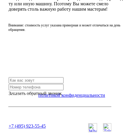
ту или иную машину. Поэтому Вы можете смело
доверять столь важную работу нашим мастерам!
Внимание: стоимость услуг указана примерная и может отличаться на день
обращения.
Не нашли нужной услуги?
Свяжитесь с нами и мы Вам обязательно поможем
Заказать обратный звонок
Я согласен с
политикой конфиденциальности
или позвоните нам по телефону:
+7 (495) 923-55-45
ПН-СБ с 11:00 до 20:00