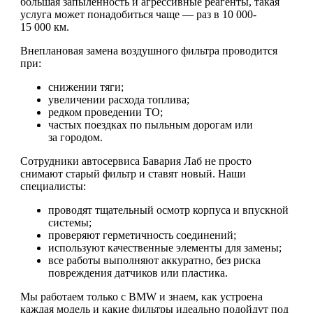
большая запыленность и агрессивные реагенты, такая
услуга может понадобиться чаще — раз в 10 000-
15 000 км.
Внеплановая замена воздушного фильтра проводится
при:
снижении тяги;
увеличении расхода топлива;
редком проведении ТО;
частых поездках по пыльным дорогам или
за городом.
Сотрудники автосервиса Бавария Лаб не просто
снимают старый фильтр и ставят новый. Наши
специалисты:
проводят тщательный осмотр корпуса и впускной
системы;
проверяют герметичность соединений;
используют качественные элементы для замены;
все работы выполняют аккуратно, без риска
повреждения датчиков или пластика.
Мы работаем только с BMW и знаем, как устроена
каждая модель и какие фильтры идеально подойдут под