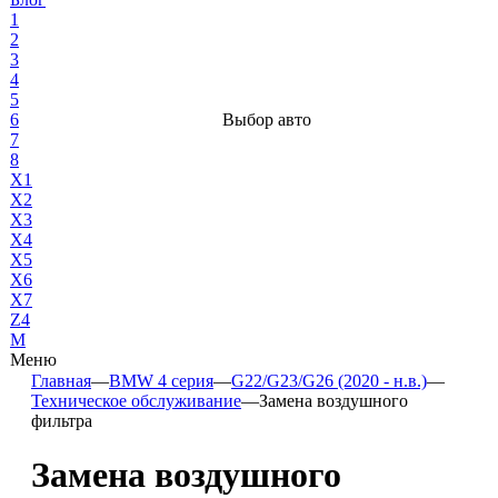
1
2
3
4
5
6
Выбор авто
7
8
X1
X2
X3
X4
X5
X6
X7
Z4
М
Меню
Главная
—
BMW 4 серия
—
G22/G23/G26 (2020 - н.в.)
—
Техническое обслуживание
—
Замена воздушного
фильтра
Замена воздушного