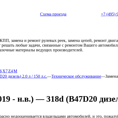
 с 11:00 до 20:00
Схема проезда
+7 (495) 
АКПП, замена и ремонт рулевых реек, замена цепей, ремонт дви
ет решать любые задачи, связанные с ремонтом Вашего автомоби
смазочные материалы ведущих производителей.
6
X7
Z4
М
20 дизель) 2.0 л / 150 л.с.
—
Техническое обслуживание
—
Замена
а
- н.в.) — 318d (B47D20 дизель)
расно недооценивается владельцами автомобилей, и это, пожалу