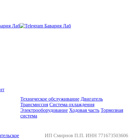
нт
Ремонт и обслуживание BMW
Техническое обслуживание
Двигатель
Трансмиссия
Система охлаждения
Электрооборудование
Ходовая часть
Тормозная
система
тельское
ИП Смирнов П.П. ИНН 771673503606