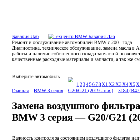
Москва, Алтуфьевское шоссе, 31Б, «Бавария Лаб»
ПН-СБ
Бавария Лаб
Ремонт и обслуживание автомобилей BMW с 2001 года
Диагностика, техническое обслуживание, замена масла в 
работы и наличие собственного склада запчастей позволя
качественные расходные материалы и запчасти, а так же 
Выберите автомобиль
1
2
3
4
5
6
7
8
X1
X2
X3
X4
X5
X
Главная
—
BMW 3 серия
—
G20/G21 (2019 - н.в.)
—
318d (B47D
Замена воздушного фильтр
BMW 3 серия — G20/G21 (2019 
Важность контроля за состоянием воздушного фильтра нап