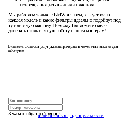
повреждения датчиков или пластика.
Мы работаем только с BMW и знаем, как устроена
каждая модель и какие фильтры идеально подойдут под
ту или иную машину. Поэтому Вы можете смело
доверять столь важную работу нашим мастерам!
Внимание: стоимость услуг указана примерная и может отличаться на день
обращения.
Не нашли нужной услуги?
Свяжитесь с нами и мы Вам обязательно поможем
Заказать обратный звонок
Я согласен с
политикой конфиденциальности