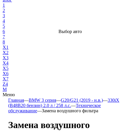
1
2
3
4
5
6
Выбор авто
7
8
X1
X2
X3
X4
X5
X6
X7
Z4
М
Меню
Главная
—
BMW 3 серия
—
G20/G21 (2019 - н.в.)
—
330iX
(B48B20 бензин) 2.0 л / 258 л.с.
—
Техническое
обслуживание
—
Замена воздушного фильтра
Замена воздушного