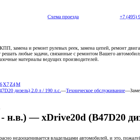
 с 11:00 до 20:00
Схема проезда
+7 (495) 
АКПП, замена и ремонт рулевых реек, замена цепей, ремонт дви
ет решать любые задачи, связанные с ремонтом Вашего автомоби
смазочные материалы ведущих производителей.
6
X7
Z4
М
7D20 дизель) 2.0 л / 190 л.с.
—
Техническое обслуживание
—
Заме
а
н.в.) — xDrive20d (B47D20 дизел
расно недооценивается владельцами автомобилей, и это, пожалу