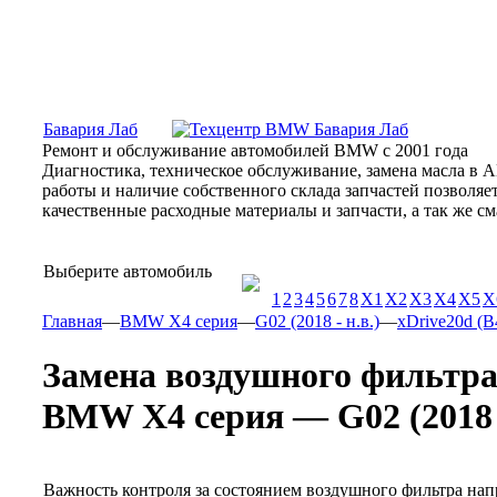
Москва, Алтуфьевское шоссе, 31Б, «Бавария Лаб»
ПН-СБ
Бавария Лаб
Ремонт и обслуживание автомобилей BMW с 2001 года
Диагностика, техническое обслуживание, замена масла в 
работы и наличие собственного склада запчастей позволя
качественные расходные материалы и запчасти, а так же 
Выберите автомобиль
1
2
3
4
5
6
7
8
X1
X2
X3
X4
X5
X
Главная
—
BMW X4 серия
—
G02 (2018 - н.в.)
—
xDrive20d (B4
Замена воздушного фильтр
BMW X4 серия — G02 (2018 - 
Важность контроля за состоянием воздушного фильтра нап