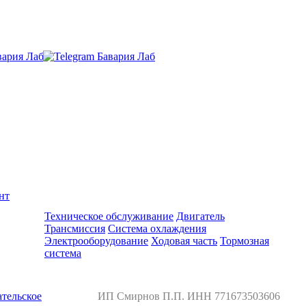
нт
Ремонт и обслуживание BMW
Техническое обслуживание
Двигатель
Трансмиссия
Система охлаждения
Электрооборудование
Ходовая часть
Тормозная
система
тельское
ИП Смирнов П.П. ИНН 771673503606