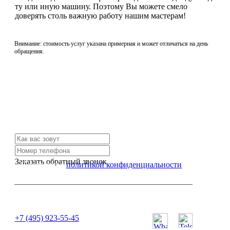
ту или иную машину. Поэтому Вы можете смело
доверять столь важную работу нашим мастерам!
Внимание: стоимость услуг указана примерная и может отличаться на день
обращения.
Не нашли нужной услуги?
Свяжитесь с нами и мы Вам обязательно поможем
Заказать обратный звонок
Я согласен с
политикой конфиденциальности
или позвоните нам по телефону:
+7 (495) 923-55-45
ПН-СБ с 11:00 до 20:00