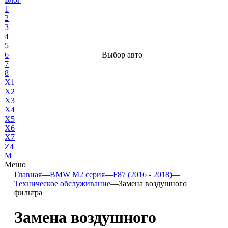
1
2
3
4
5
6
Выбор авто
7
8
X1
X2
X3
X4
X5
X6
X7
Z4
М
Меню
Главная
—
BMW M2 серия
—
F87 (2016 - 2018)
—
Техническое обслуживание
—
Замена воздушного
фильтра
Замена воздушного