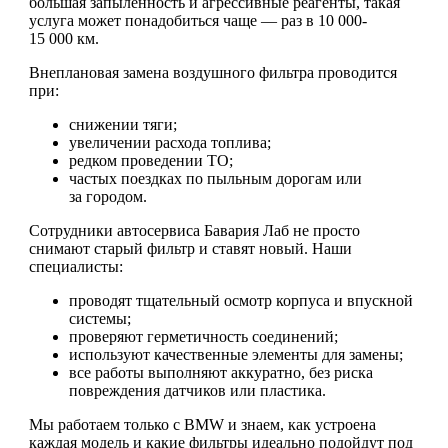
большая запыленность и агрессивные реагенты, такая
услуга может понадобиться чаще — раз в 10 000-
15 000 км.
Внеплановая замена воздушного фильтра проводится
при:
снижении тяги;
увеличении расхода топлива;
редком проведении ТО;
частых поездках по пыльным дорогам или
за городом.
Сотрудники автосервиса Бавария Лаб не просто
снимают старый фильтр и ставят новый. Наши
специалисты:
проводят тщательный осмотр корпуса и впускной
системы;
проверяют герметичность соединений;
используют качественные элементы для замены;
все работы выполняют аккуратно, без риска
повреждения датчиков или пластика.
Мы работаем только с BMW и знаем, как устроена
каждая модель и какие фильтры идеально подойдут под