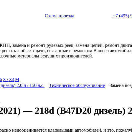
 с 11:00 до 20:00
Схема проезда
+7 (495) 
АКПП, замена и ремонт рулевых реек, замена цепей, ремонт дви
ет решать любые задачи, связанные с ремонтом Вашего автомоби
смазочные материалы ведущих производителей.
6
X7
Z4
М
изель) 2.0 л / 150 л.с.
—
Техническое обслуживание
—
Замена во
а
21) — 218d (B47D20 дизель) 2.0
расно недооценивается владельцами автомобилей, и это, пожалу