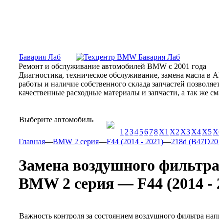
Москва, Алтуфьевское шоссе, 31Б, «Бавария Лаб»
ПН-СБ
Бавария Лаб
Ремонт и обслуживание автомобилей BMW с 2001 года
Диагностика, техническое обслуживание, замена масла в 
работы и наличие собственного склада запчастей позволя
качественные расходные материалы и запчасти, а так же 
Выберите автомобиль
1
2
3
4
5
6
7
8
X1
X2
X3
X4
X5
X
Главная
—
BMW 2 серия
—
F44 (2014 - 2021)
—
218d (B47D20 д
Замена воздушного фильтр
BMW 2 серия — F44 (2014 - 20
Важность контроля за состоянием воздушного фильтра нап