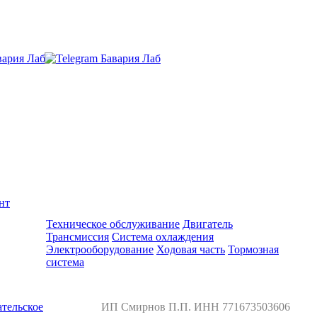
нт
Ремонт и обслуживание BMW
Техническое обслуживание
Двигатель
Трансмиссия
Система охлаждения
Электрооборудование
Ходовая часть
Тормозная
система
тельское
ИП Смирнов П.П. ИНН 771673503606