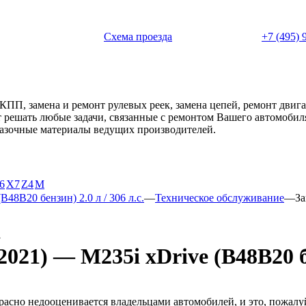
 с 11:00 до 20:00
Схема проезда
+7 (495) 
АКПП, замена и ремонт рулевых реек, замена цепей, ремонт дви
ет решать любые задачи, связанные с ремонтом Вашего автомоби
смазочные материалы ведущих производителей.
6
X7
Z4
М
B48B20 бензин) 2.0 л / 306 л.с.
—
Техническое обслуживание
—
За
а
021) — M235i xDrive (B48B20 бен
расно недооценивается владельцами автомобилей, и это, пожалу