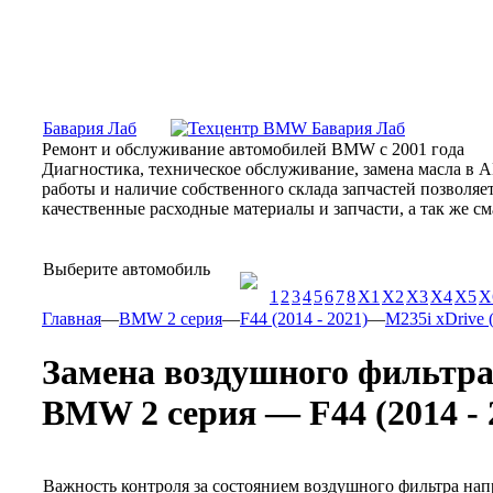
Москва, Алтуфьевское шоссе, 31Б, «Бавария Лаб»
ПН-СБ
Бавария Лаб
Ремонт и обслуживание автомобилей BMW с 2001 года
Диагностика, техническое обслуживание, замена масла в 
работы и наличие собственного склада запчастей позволя
качественные расходные материалы и запчасти, а так же 
Выберите автомобиль
1
2
3
4
5
6
7
8
X1
X2
X3
X4
X5
X
Главная
—
BMW 2 серия
—
F44 (2014 - 2021)
—
M235i xDrive (
Замена воздушного фильтр
BMW 2 серия — F44 (2014 - 2
Важность контроля за состоянием воздушного фильтра нап