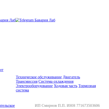
нт
Ремонт и обслуживание BMW
Техническое обслуживание
Двигатель
Трансмиссия
Система охлаждения
Электрооборудование
Ходовая часть
Тормозная
система
тельское
ИП Смирнов П.П. ИНН 771673503606