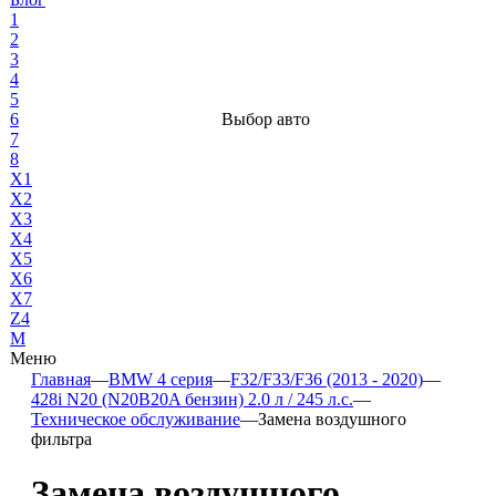
1
2
3
4
5
6
Выбор авто
7
8
X1
X2
X3
X4
X5
X6
X7
Z4
М
Меню
Главная
—
BMW 4 серия
—
F32/F33/F36 (2013 - 2020)
—
428i N20 (N20B20A бензин) 2.0 л / 245 л.с.
—
Техническое обслуживание
—
Замена воздушного
фильтра
Замена воздушного