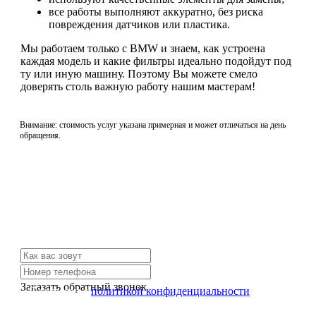
все работы выполняют аккуратно, без риска
повреждения датчиков или пластика.
Мы работаем только с BMW и знаем, как устроена
каждая модель и какие фильтры идеально подойдут под
ту или иную машину. Поэтому Вы можете смело
доверять столь важную работу нашим мастерам!
Внимание: стоимость услуг указана примерная и может отличаться на день
обращения.
Не нашли нужной услуги?
Свяжитесь с нами и мы Вам обязательно поможем
Заказать обратный звонок
Я согласен с
политикой конфиденциальности