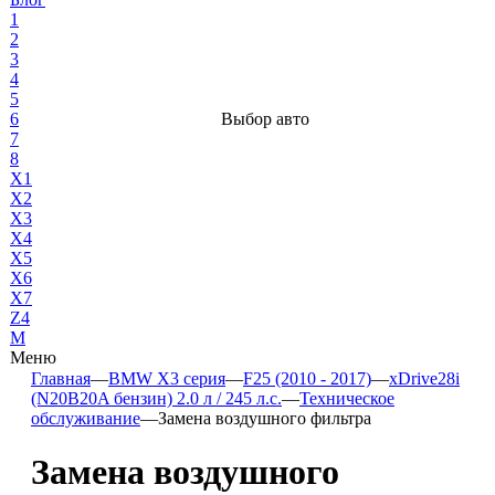
1
2
3
4
5
6
Выбор авто
7
8
X1
X2
X3
X4
X5
X6
X7
Z4
М
Меню
Главная
—
BMW X3 серия
—
F25 (2010 - 2017)
—
xDrive28i
(N20B20A бензин) 2.0 л / 245 л.с.
—
Техническое
обслуживание
—
Замена воздушного фильтра
Замена воздушного