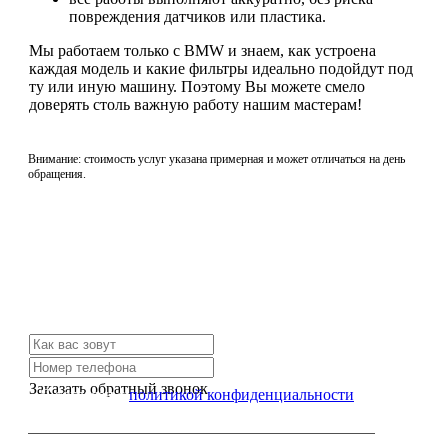
повреждения датчиков или пластика.
Мы работаем только с BMW и знаем, как устроена
каждая модель и какие фильтры идеально подойдут под
ту или иную машину. Поэтому Вы можете смело
доверять столь важную работу нашим мастерам!
Внимание: стоимость услуг указана примерная и может отличаться на день
обращения.
Не нашли нужной услуги?
Свяжитесь с нами и мы Вам обязательно поможем
Заказать обратный звонок
Я согласен с
политикой конфиденциальности