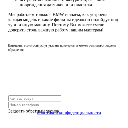
повреждения датчиков или пластика.
Мы работаем только с BMW и знаем, как устроена
каждая модель и какие фильтры идеально подойдут под
ту или иную машину. Поэтому Вы можете смело
доверять столь важную работу нашим мастерам!
Внимание: стоимость услуг указана примерная и может отличаться на день
обращения.
Не нашли нужной услуги?
Свяжитесь с нами и мы Вам обязательно поможем
Заказать обратный звонок
Я согласен с
политикой конфиденциальности