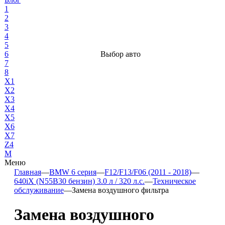
1
2
3
4
5
6
Выбор авто
7
8
X1
X2
X3
X4
X5
X6
X7
Z4
М
Меню
Главная
—
BMW 6 серия
—
F12/F13/F06 (2011 - 2018)
—
640iX (N55B30 бензин) 3.0 л / 320 л.с.
—
Техническое
обслуживание
—
Замена воздушного фильтра
Замена воздушного