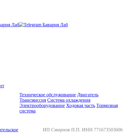
нт
Ремонт и обслуживание BMW
Техническое обслуживание
Двигатель
Трансмиссия
Система охлаждения
Электрооборудование
Ходовая часть
Тормозная
система
тельское
ИП Смирнов П.П. ИНН 771673503606