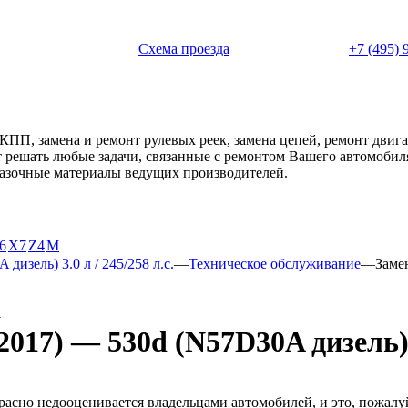
 с 11:00 до 20:00
Схема проезда
+7 (495) 
АКПП, замена и ремонт рулевых реек, замена цепей, ремонт дви
ет решать любые задачи, связанные с ремонтом Вашего автомоби
смазочные материалы ведущих производителей.
6
X7
Z4
М
дизель) 3.0 л / 245/258 л.с.
—
Техническое обслуживание
—
Заме
а
017) — 530d (N57D30A дизель) 3.
расно недооценивается владельцами автомобилей, и это, пожалу