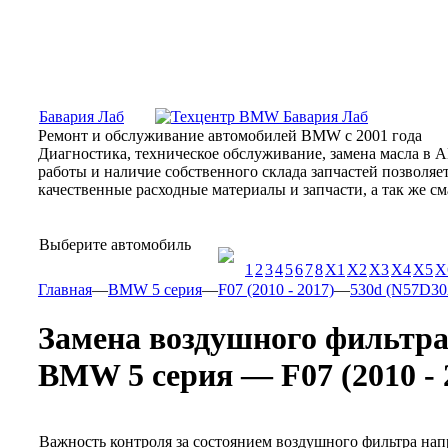
Москва, Алтуфьевское шоссе, 31Б, «Бавария Лаб»
ПН-СБ
Бавария Лаб
Ремонт и обслуживание автомобилей BMW с 2001 года
Диагностика, техническое обслуживание, замена масла в 
работы и наличие собственного склада запчастей позволя
качественные расходные материалы и запчасти, а так же 
Выберите автомобиль
1
2
3
4
5
6
7
8
X1
X2
X3
X4
X5
X
Главная
—
BMW 5 серия
—
F07 (2010 - 2017)
—
530d (N57D30A 
Замена воздушного фильтр
BMW 5 серия — F07 (2010 - 2
Важность контроля за состоянием воздушного фильтра нап