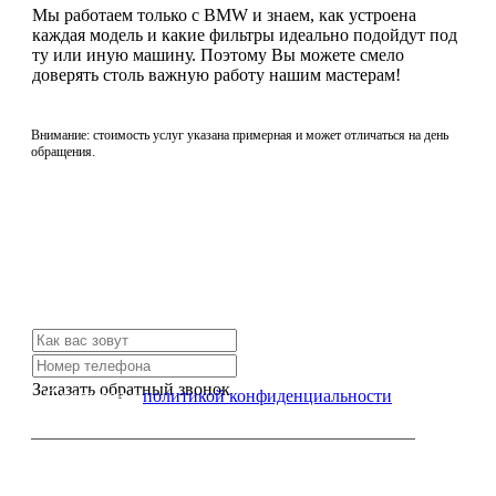
Мы работаем только с BMW и знаем, как устроена
каждая модель и какие фильтры идеально подойдут под
ту или иную машину. Поэтому Вы можете смело
доверять столь важную работу нашим мастерам!
Внимание: стоимость услуг указана примерная и может отличаться на день
обращения.
Не нашли нужной услуги?
Свяжитесь с нами и мы Вам обязательно поможем
Заказать обратный звонок
Я согласен с
политикой конфиденциальности
или позвоните нам по телефону: