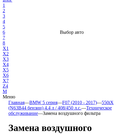
1
2
3
4
5
6
Выбор авто
7
8
X1
X2
X3
X4
X5
X6
X7
Z4
М
Меню
Главная
—
BMW 5 серия
—
F07 (2010 - 2017)
—
550iX
(N63B44 бензин) 4.4 л / 408/450 л.с.
—
Техническое
обслуживание
—
Замена воздушного фильтра
Замена воздушного