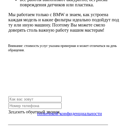
повреждения датчиков или пластика.
Мы работаем только с BMW и знаем, как устроена
каждая модель и какие фильтры идеально подойдут под
ту или иную машину. Поэтому Вы можете смело
доверять столь важную работу нашим мастерам!
Внимание: стоимость услуг указана примерная и может отличаться на день
обращения.
Не нашли нужной услуги?
Свяжитесь с нами и мы Вам обязательно поможем
Заказать обратный звонок
Я согласен с
политикой конфиденциальности