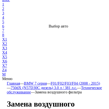
1
2
3
4
5
6
Выбор авто
7
8
X1
X2
X3
X4
X5
X6
X7
Z4
М
Меню
Главная
—
BMW 7 серия
—
F01/F02/F03/F04 (2008 - 2015)
—
750dX (N57D30C дизель) 3.0 л / 381 л.с.
—
Техническое
обслуживание
—
Замена воздушного фильтра
Замена воздушного