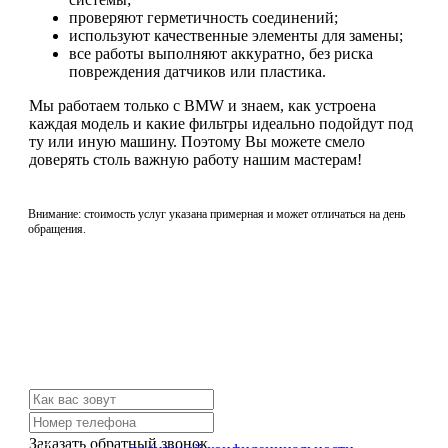
проверяют герметичность соединений;
используют качественные элементы для замены;
все работы выполняют аккуратно, без риска
повреждения датчиков или пластика.
Мы работаем только с BMW и знаем, как устроена
каждая модель и какие фильтры идеально подойдут под
ту или иную машину. Поэтому Вы можете смело
доверять столь важную работу нашим мастерам!
Внимание: стоимость услуг указана примерная и может отличаться на день
обращения.
Не нашли нужной услуги?
Свяжитесь с нами и мы Вам обязательно поможем
Заказать обратный звонок