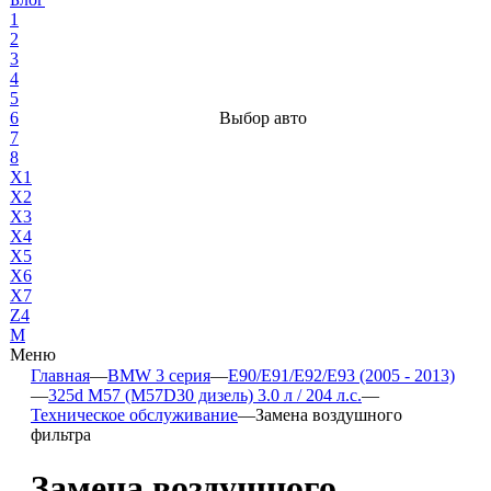
1
2
3
4
5
6
Выбор авто
7
8
X1
X2
X3
X4
X5
X6
X7
Z4
М
Меню
Главная
—
BMW 3 серия
—
E90/E91/E92/E93 (2005 - 2013)
—
325d M57 (M57D30 дизель) 3.0 л / 204 л.с.
—
Техническое обслуживание
—
Замена воздушного
фильтра
Замена воздушного