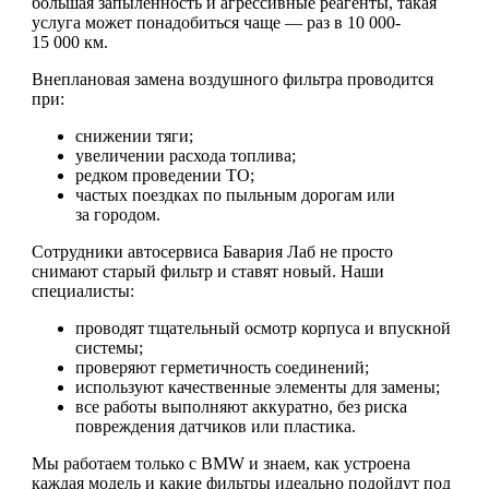
большая запыленность и агрессивные реагенты, такая
услуга может понадобиться чаще — раз в 10 000-
15 000 км.
Внеплановая замена воздушного фильтра проводится
при:
снижении тяги;
увеличении расхода топлива;
редком проведении ТО;
частых поездках по пыльным дорогам или
за городом.
Сотрудники автосервиса Бавария Лаб не просто
снимают старый фильтр и ставят новый. Наши
специалисты:
проводят тщательный осмотр корпуса и впускной
системы;
проверяют герметичность соединений;
используют качественные элементы для замены;
все работы выполняют аккуратно, без риска
повреждения датчиков или пластика.
Мы работаем только с BMW и знаем, как устроена
каждая модель и какие фильтры идеально подойдут под