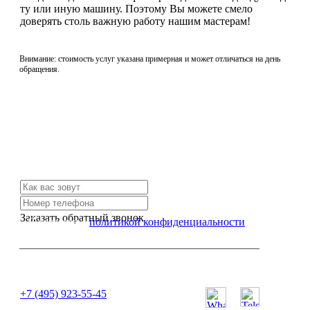
ту или иную машину. Поэтому Вы можете смело
доверять столь важную работу нашим мастерам!
Внимание: стоимость услуг указана примерная и может отличаться на день
обращения.
Не нашли нужной услуги?
Свяжитесь с нами и мы Вам обязательно поможем
Заказать обратный звонок
Я согласен с
политикой конфиденциальности
или позвоните нам по телефону:
+7 (495) 923-55-45
ПН-СБ с 11:00 до 20:00