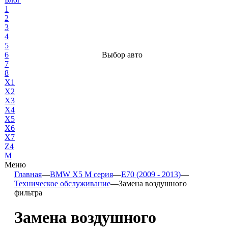
1
2
3
4
5
6
Выбор авто
7
8
X1
X2
X3
X4
X5
X6
X7
Z4
М
Меню
Главная
—
BMW X5 M серия
—
E70 (2009 - 2013)
—
Техническое обслуживание
—
Замена воздушного
фильтра
Замена воздушного