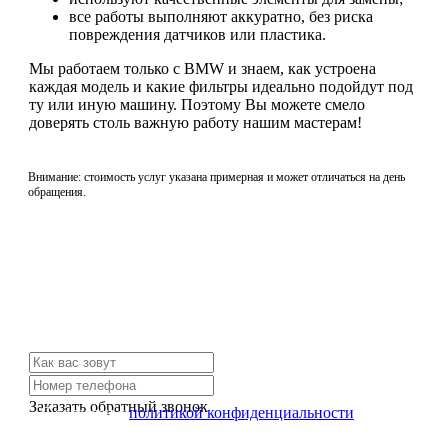
все работы выполняют аккуратно, без риска
повреждения датчиков или пластика.
Мы работаем только с BMW и знаем, как устроена
каждая модель и какие фильтры идеально подойдут под
ту или иную машину. Поэтому Вы можете смело
доверять столь важную работу нашим мастерам!
Внимание: стоимость услуг указана примерная и может отличаться на день
обращения.
Не нашли нужной услуги?
Свяжитесь с нами и мы Вам обязательно поможем
Заказать обратный звонок
Я согласен с
политикой конфиденциальности