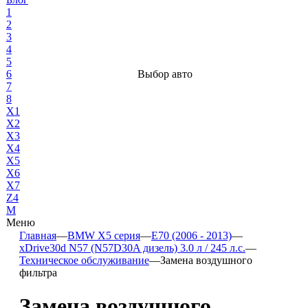
1
2
3
4
5
6
Выбор авто
7
8
X1
X2
X3
X4
X5
X6
X7
Z4
М
Меню
Главная
—
BMW X5 серия
—
E70 (2006 - 2013)
—
xDrive30d N57 (N57D30A дизель) 3.0 л / 245 л.с.
—
Техническое обслуживание
—
Замена воздушного
фильтра
Замена воздушного