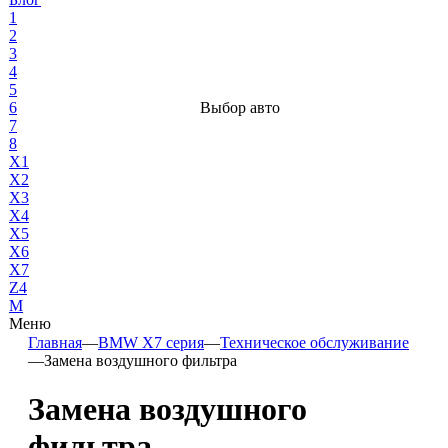
1
2
3
4
5
6
Выбор авто
7
8
X1
X2
X3
X4
X5
X6
X7
Z4
М
Меню
Главная
—
BMW X7 серия
—
Техническое обслуживание
—
Замена воздушного фильтра
Замена воздушного
фильтра