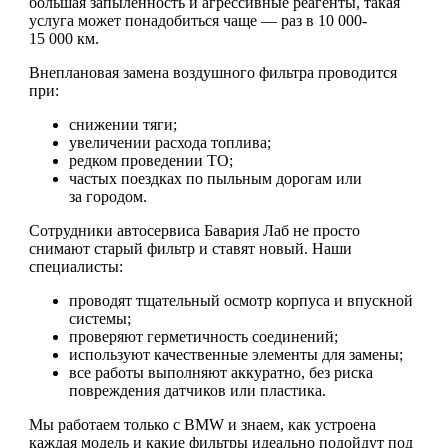
большая запыленность и агрессивные реагенты, такая
услуга может понадобиться чаще — раз в 10 000-
15 000 км.
Внеплановая замена воздушного фильтра проводится
при:
снижении тяги;
увеличении расхода топлива;
редком проведении ТО;
частых поездках по пыльным дорогам или
за городом.
Сотрудники автосервиса Бавария Лаб не просто
снимают старый фильтр и ставят новый. Наши
специалисты:
проводят тщательный осмотр корпуса и впускной
системы;
проверяют герметичность соединений;
используют качественные элементы для замены;
все работы выполняют аккуратно, без риска
повреждения датчиков или пластика.
Мы работаем только с BMW и знаем, как устроена
каждая модель и какие фильтры идеально подойдут под