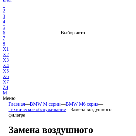
1
2
3
4
5
6
Выбор авто
7
8
X1
X2
X3
X4
X5
X6
X7
Z4
М
Меню
Главная
—
BMW М серии
—
BMW M6 серия
—
Техническое обслуживание
—
Замена воздушного
фильтра
Замена воздушного