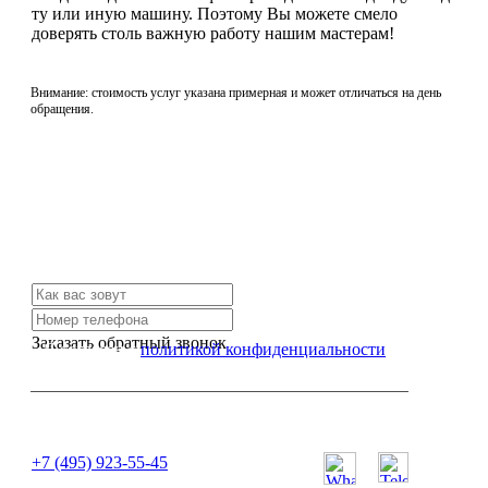
ту или иную машину. Поэтому Вы можете смело
доверять столь важную работу нашим мастерам!
Внимание: стоимость услуг указана примерная и может отличаться на день
обращения.
Не нашли нужной услуги?
Свяжитесь с нами и мы Вам обязательно поможем
Заказать обратный звонок
Я согласен с
политикой конфиденциальности
или позвоните нам по телефону:
+7 (495) 923-55-45
ПН-СБ с 11:00 до 20:00