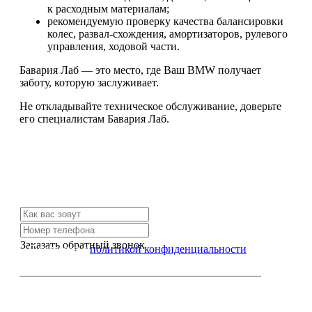
к расходным материалам;
рекомендуемую проверку качества балансировки
колес, развал-схождения, амортизаторов, рулевого
управления, ходовой части.
Бавария Лаб — это место, где Ваш BMW получает
заботу, которую заслуживает.
Не откладывайте техническое обслуживание, доверьте
его специалистам Бавария Лаб.
Не нашли нужной услуги?
Свяжитесь с нами и мы Вам обязательно поможем
Заказать обратный звонок
Я согласен с
политикой конфиденциальности
или позвоните нам по телефону: