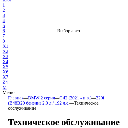
1
2
3
4
5
6
Выбор авто
7
8
X1
X2
X3
X4
X5
X6
X7
Z4
М
Меню
Главная
—
BMW 2 серия
—
G42 (2021 - н.в.)
—
220i
(B48B20 бензин) 2.0 л / 192 л.с.
—
Техническое
обслуживание
Техническое обслуживание