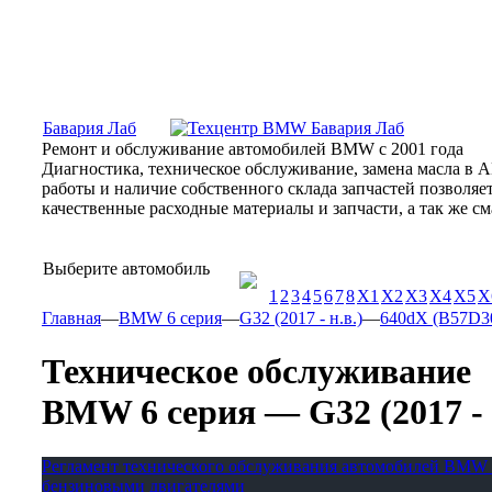
Москва, Алтуфьевское шоссе, 31Б, «Бавария Лаб»
ПН-СБ
Бавария Лаб
Ремонт и обслуживание автомобилей BMW с 2001 года
Диагностика, техническое обслуживание, замена масла в 
работы и наличие собственного склада запчастей позволя
качественные расходные материалы и запчасти, а так же 
Выберите автомобиль
1
2
3
4
5
6
7
8
X1
X2
X3
X4
X5
X
Главная
—
BMW 6 серия
—
G32 (2017 - н.в.)
—
640dX (B57D30 
Техническое обслуживание
BMW 6 серия — G32 (2017 - н.
Регламент технического обслуживания автомобилей BMW 
бензиновыми двигателями