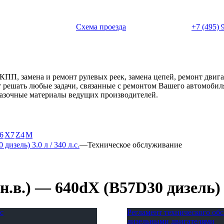
 с 11:00 до 20:00
Схема проезда
+7 (495) 
АКПП, замена и ремонт рулевых реек, замена цепей, ремонт дви
ет решать любые задачи, связанные с ремонтом Вашего автомоби
смазочные материалы ведущих производителей.
6
X7
Z4
М
дизель) 3.0 л / 340 л.с.
—
Техническое обслуживание
в.) — 640dX (B57D30 дизель) 3.
с
Регламент технического о
дизельными двигателями