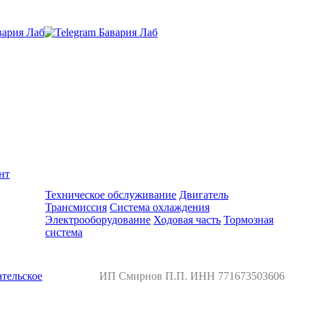
нт
Ремонт и обслуживание BMW
Техническое обслуживание
Двигатель
Трансмиссия
Система охлаждения
Электрооборудование
Ходовая часть
Тормозная
система
тельское
ИП Смирнов П.П. ИНН 771673503606