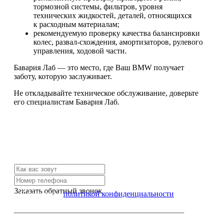
тормозной системы, фильтров, уровня
технических жидкостей, деталей, относящихся
к расходным материалам;
рекомендуемую проверку качества балансировки
колес, развал-схождения, амортизаторов, рулевого
управления, ходовой части.
Бавария Лаб — это место, где Ваш BMW получает
заботу, которую заслуживает.
Не откладывайте техническое обслуживание, доверьте
его специалистам Бавария Лаб.
Не нашли нужной услуги?
Свяжитесь с нами и мы Вам обязательно поможем
Заказать обратный звонок
Я согласен с
политикой конфиденциальности