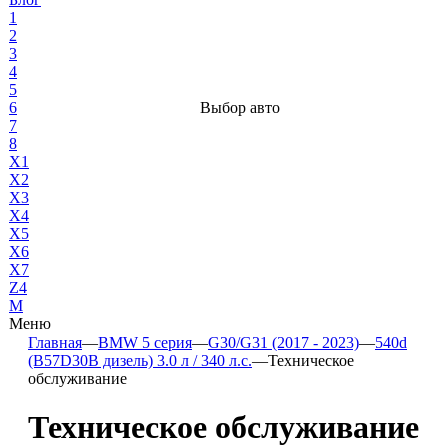
1
2
3
4
5
6
Выбор авто
7
8
X1
X2
X3
X4
X5
X6
X7
Z4
М
Меню
Главная
—
BMW 5 серия
—
G30/G31 (2017 - 2023)
—
540d
(B57D30B дизель) 3.0 л / 340 л.с.
—
Техническое
обслуживание
Техническое обслуживание